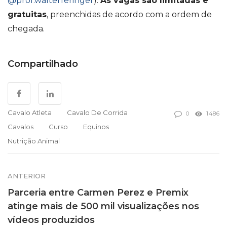
@prof.walterferinger
).
As vagas são limitadas e
gratuitas
, preenchidas de acordo com a ordem de
chegada.
Compartilhado
Cavalo Atleta
Cavalo De Corrida
0
1486
Cavalos
Curso
Equinos
Nutrição Animal
ANTERIOR
Parceria entre Carmen Perez e Premix
atinge mais de 500 mil visualizações nos
vídeos produzidos