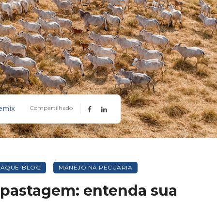
emix
Compartilhado
TAQUE-BLOG
MANEJO NA PECUÁRIA
 pastagem: entenda sua