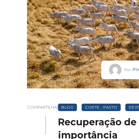
Pr
Por
COMPARTILHADO
BLOG
CORTE - PASTO
DES
Recuperação de
importância