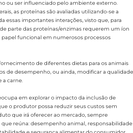
 ou ser influenciado pelo ambiente externo.
is, as proteínas são avaliadas utilizando-se a
da essas importantes interações, visto que, para
nde parte das proteínas/enzimas requerem um íon
 papel funcional em numerosos processos
fornecimento de diferentes dietas para os animais
dos de desempenho, ou ainda, modificar a qualidad
e a carne.
eocupa em explorar o impacto da inclusão de
que o produtor possa reduzir seus custos sem
oduto que irá oferecer ao mercado, sempre
a que reúna: desempenho animal, responsabilidade
ntabilidade e segurança alimentar do consumidor.