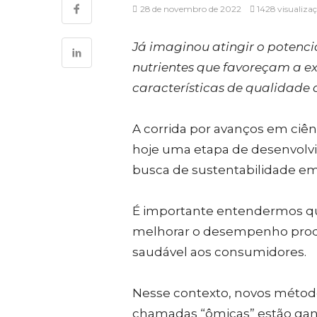
28 de novembro de 2022
1428 visualiza
Já imaginou atingir o potenc
nutrientes que favoreçam a e
características de qualidade 
A corrida por avanços em ciên
hoje uma etapa de desenvolv
busca de sustentabilidade em 
É importante entendermos qu
melhorar o desempenho prod
saudável aos consumidores.
Nesse contexto, novos métod
chamadas “ômicas” estão ga