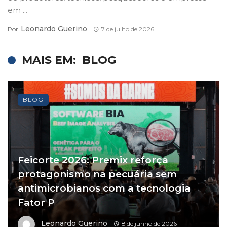
em ...
Leonardo Guerino
Por
7 de julho de 2026
MAIS EM:
BLOG
BLOG
Feicorte 2026: Premix reforça
protagonismo na pecuária sem
antimicrobianos com a tecnologia
Fator P
Leonardo Guerino
8 de junho de 2026