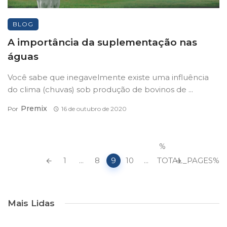
BLOG
A importância da suplementação nas
águas
Você sabe que inegavelmente existe uma influência
do clima (chuvas) sob produção de bovinos de ...
Premix
Por
16 de outubro de 2020
Navegação
%
de
1
...
8
9
10
...
TOTAL_PAGES%
postagens
Mais Lidas