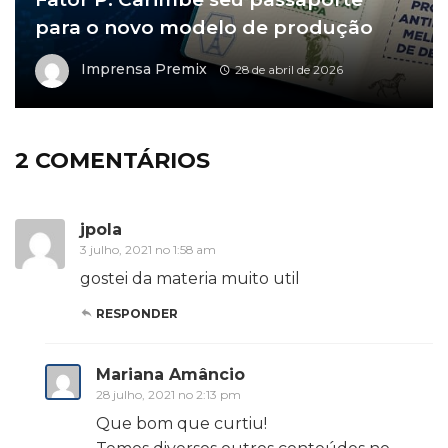
para o novo modelo de produção
Imprensa Premix
28 de abril de 2026
2 COMENTÁRIOS
jpola
3 julho, 2021 no 1:58 am
gostei da materia muito util
RESPONDER
Mariana Amâncio
28 julho, 2021 no 2:13 pm
Que bom que curtiu!