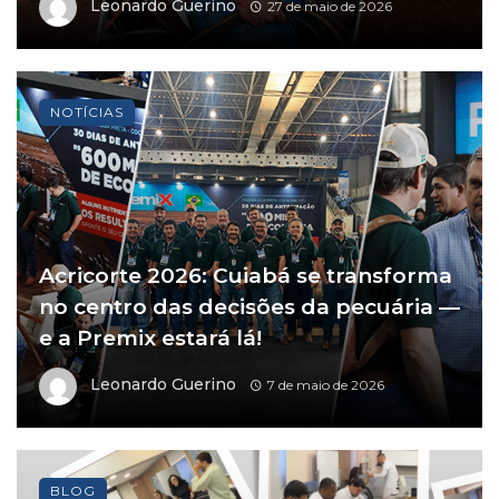
Leonardo Guerino
27 de maio de 2026
NOTÍCIAS
Acricorte 2026: Cuiabá se transforma
no centro das decisões da pecuária —
e a Premix estará lá!
Leonardo Guerino
7 de maio de 2026
BLOG