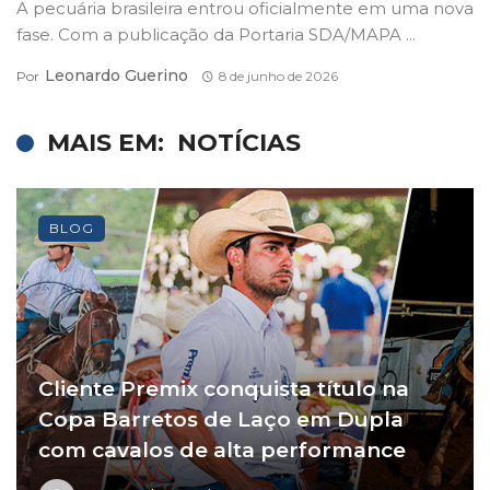
A pecuária brasileira entrou oficialmente em uma nova
fase. Com a publicação da Portaria SDA/MAPA ...
Leonardo Guerino
Por
8 de junho de 2026
MAIS EM:
NOTÍCIAS
BLOG
Cliente Premix conquista título na
Copa Barretos de Laço em Dupla
com cavalos de alta performance