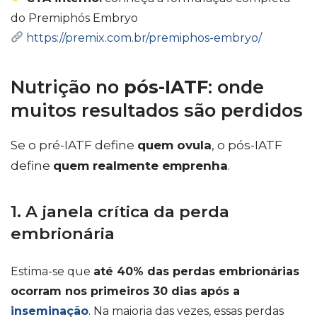
do Premiphós Embryo
https://premix.com.br/premiphos-embryo/
Nutrição no
pós-IATF
: onde
muitos resultados são perdidos
Se o pré-IATF define
quem ovula
, o pós-IATF
define
quem realmente emprenha
.
1. A janela crítica da perda
embrionária
Estima-se que
até 40% das perdas embrionárias
ocorram nos primeiros 30 dias após a
inseminação
. Na maioria das vezes, essas perdas