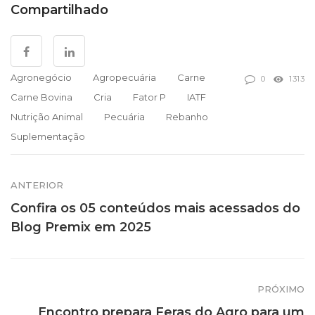
Compartilhado
Agronegócio
Agropecuária
Carne
0
1313
Carne Bovina
Cria
Fator P
IATF
Nutrição Animal
Pecuária
Rebanho
Suplementação
ANTERIOR
Confira os 05 conteúdos mais acessados do
Blog Premix em 2025
PRÓXIMO
Encontro prepara Feras do Agro para um