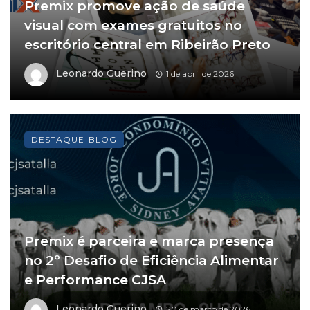
Premix promove ação de saúde
visual com exames gratuitos no
escritório central em Ribeirão Preto
Leonardo Guerino
1 de abril de 2026
DESTAQUE-BLOG
Premix é parceira e marca presença
no 2º Desafio de Eficiência Alimentar
e Performance CJSA
Leonardo Guerino
20 de março de 2026