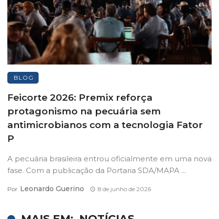
BLOG
Feicorte 2026: Premix reforça
protagonismo na pecuária sem
antimicrobianos com a tecnologia Fator
P
A pecuária brasileira entrou oficialmente em uma nova
fase. Com a publicação da Portaria SDA/MAPA ...
Leonardo Guerino
Por
8 de junho de 2026
MAIS EM:
NOTÍCIAS