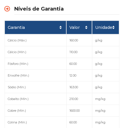
Níveis de Garantia
Garantia
Valor
Unidade
Cálcio (Máx.)
160.00
g/kg
Cálcio (Mín.)
110.00
g/kg
Fósforo (Mín.)
60.00
g/kg
Enxofre (Mín.)
12.00
g/kg
Sódio (Mín.)
163.00
g/kg
Cobalto (Mín.)
210.00
mg/kg
Cobre (Mín.)
1600.00
mg/kg
Colina (Mín.)
60.00
mg/kg