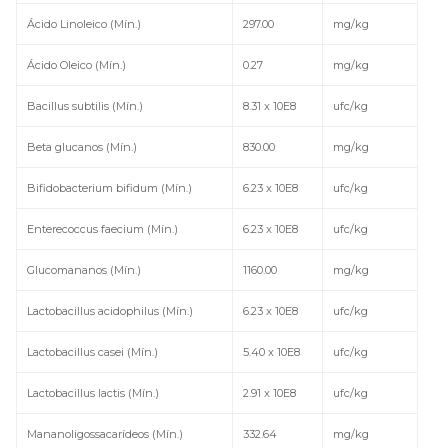
Ácido Linoleico (Mín.)
297.00
mg/kg
Ácido Oleico (Mín.)
0.27
mg/kg
Bacillus subtilis (Mín.)
8.31 x 10E8
ufc/kg
Beta glucanos (Mín.)
830.00
mg/kg
Bifidobacterium bifidum (Mín.)
6.23 x 10E8
ufc/kg
Enterecoccus faecium (Mín.)
6.23 x 10E8
ufc/kg
Glucomananos (Mín.)
1160.00
mg/kg
Lactobacillus acidophilus (Mín.)
6.23 x 10E8
ufc/kg
Lactobacillus casei (Mín.)
5.40 x 10E8
ufc/kg
Lactobacillus lactis (Mín.)
2.91 x 10E8
ufc/kg
Mananoligossacarídeos (Mín.)
332.64
mg/kg