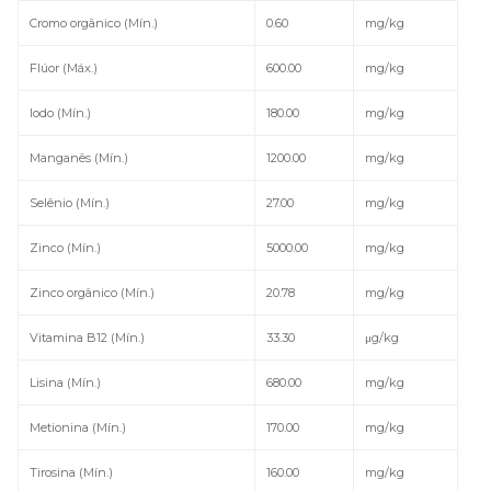
Cromo orgânico (Mín.)
0.60
mg/kg
Flúor (Máx.)
600.00
mg/kg
Iodo (Mín.)
180.00
mg/kg
Manganês (Mín.)
1200.00
mg/kg
Selênio (Mín.)
27.00
mg/kg
Zinco (Mín.)
5000.00
mg/kg
Zinco orgânico (Mín.)
20.78
mg/kg
Vitamina B12 (Mín.)
33.30
μg/kg
Lisina (Mín.)
680.00
mg/kg
Metionina (Mín.)
170.00
mg/kg
Tirosina (Mín.)
160.00
mg/kg