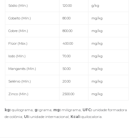
Sódio (Mín.)
120.00
g/kg
Cobalto (Mín.)
80.00
mg/kg
Cobre (Mín.)
800.00
mg/kg
Flúor (Máx.)
400.00
mg/kg
Iodo (Mín.)
70.00
mg/kg
Manganês (Mín.)
50.00
mg/kg
Selênio (Mín.)
20.00
mg/kg
Zinco (Mín.)
2500.00
mg/kg
kg:
quilograma;
g:
grama;
mg:
miligrama;
UFC:
unidade formadora
de colônia;
UI:
unidade internacional;
Kcal:
quilocaloria.