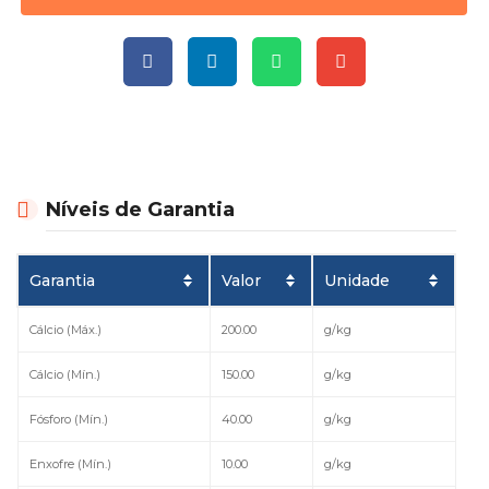
Níveis de Garantia
Garantia
Valor
Unidade
Cálcio (Máx.)
200.00
g/kg
Cálcio (Mín.)
150.00
g/kg
Fósforo (Mín.)
40.00
g/kg
Enxofre (Mín.)
10.00
g/kg