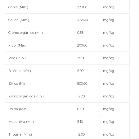
Cobre (Mín.)
228.80
mg/kg
Colina (Mín.)
468.00
mg/kg
Cromo orgânico (Mín.)
0.58
mg/kg
Flúor (Máx.)
200.00
mg/kg
Iodo (Mín.)
28.00
mg/kg
Selênio (Mín.)
5.00
mg/kg
Zinco (Mín.)
800.00
mg/kg
Zinco orgânico (Mín.)
12.20
mg/kg
Lisina (Mín.)
63.00
mg/kg
Metionina (Mín.)
5.10
mg/kg
Tirosina (Mín.)
12.00
mg/kg