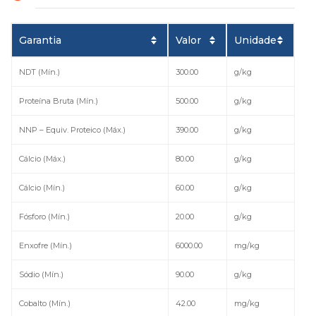
Garantia
Valor
Unidade
NDT (Mín.)
300.00
g/kg
Proteína Bruta (Mín.)
500.00
g/kg
NNP – Equiv. Proteico (Máx.)
390.00
g/kg
Cálcio (Máx.)
80.00
g/kg
Cálcio (Mín.)
60.00
g/kg
Fósforo (Mín.)
20.00
g/kg
Enxofre (Mín.)
6000.00
mg/kg
Sódio (Mín.)
90.00
g/kg
Cobalto (Mín.)
42.00
mg/kg