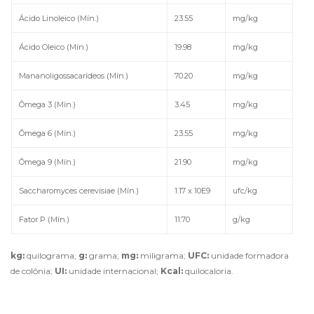
Ácido Linoleico (Mín.)
23.55
mg/kg
Ácido Oleico (Mín.)
19.98
mg/kg
Mananoligossacarídeos (Mín.)
70.20
mg/kg
Ômega 3 (Mín.)
3.45
mg/kg
Ômega 6 (Mín.)
23.55
mg/kg
Ômega 9 (Mín.)
21.90
mg/kg
Saccharomyces cerevisiae (Mín.)
1.17 x 10E9
ufc/kg
Fator P (Mín.)
11.70
g/kg
kg:
quilograma;
g:
grama;
mg:
miligrama;
UFC:
unidade formadora
de colônia;
UI:
unidade internacional;
Kcal:
quilocaloria.