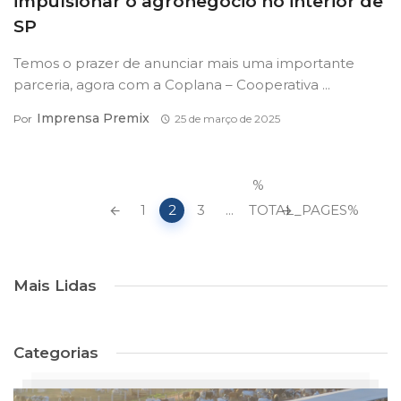
impulsionar o agronegócio no interior de
SP
Temos o prazer de anunciar mais uma importante
parceria, agora com a Coplana – Cooperativa ...
Imprensa Premix
Por
25 de março de 2025
Navegação
%
de
1
2
3
...
TOTAL_PAGES%
postagens
Mais Lidas
Categorias